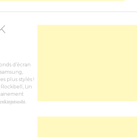
K
fonds d’écran
 samsung,
s plus stylés !
Rockbell, Lin
rtainement
nkinjutsushi.