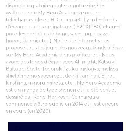
disponible gratuitement sur notre site. Ces
wallpaper de My Hero Academia sont en
téléchargeable en HD ou en 4K. Il y a des fonds
d’écran pour les ordinateurs (1920X1080) et aussi
pour les portables (
iphone, samsung, huawei,
honor, xiaomi, etc…). Notre site internet vous
propose tous les jours des nouveaux fonds d’écran
sur My Hero Academia alors profitez-en ! Nous
avons des fonds d’écran avec All might, Katsuki
Bakugo, Shoto Todoroki, izuku midoriya, melissa
shield, momo yaoyorozu, denki kaminari, Eijirou
kirishima, minoru mineta, etc… My Hero Academia
est un manga de type shonen et il a été écrit et
dessiné par Kohei Horikoshi. Ce manga a
commencé à être publié en 2014 et il est encore
en cours (en 2020).