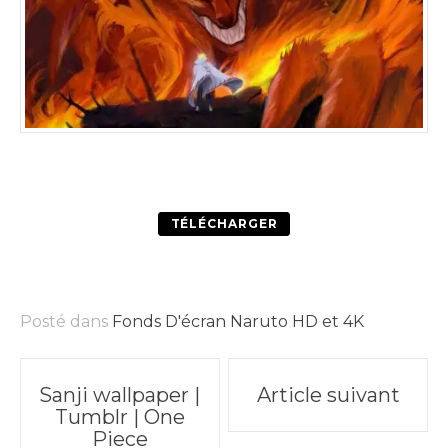
TÉLÉCHARGER
Posté dans
Fonds D'écran Naruto HD et 4K
Poste
Sanji wallpaper |
Article suivant
Tumblr | One
navigation
Piece