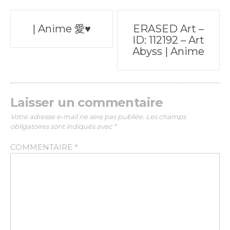
Poste
| Anime 愛♥
ERASED Art –
ID: 112192 – Art
navigation
Abyss | Anime
Laisser un commentaire
Votre adresse e-mail ne sera pas publiée.
Les champs
obligatoires sont indiqués avec
*
COMMENTAIRE
*