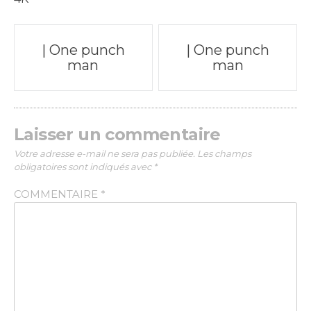
Poste
| One punch
| One punch
man
man
navigation
Laisser un commentaire
Votre adresse e-mail ne sera pas publiée.
Les champs
obligatoires sont indiqués avec
*
COMMENTAIRE
*