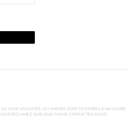
LUI SONT ASSOCIÉS. LES IMAGES SONT DESTINÉES À UN CADRE
 VOULEZ RÉCLAMEZ QUELQUE CHOSE CONTACTEZ-NOUS.