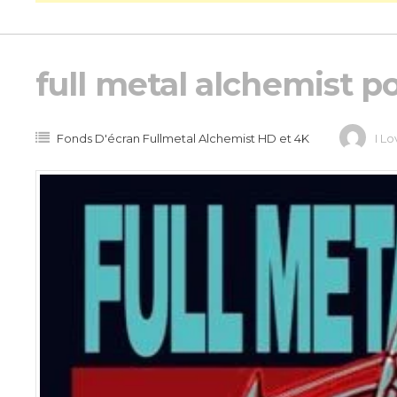
full metal alchemist p
Fonds D'écran Fullmetal Alchemist HD et 4K
I L