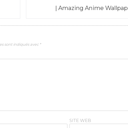
| Amazing Anime Wallpap
es sont indiqués avec
*
SITE WEB