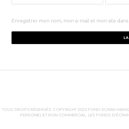
Enregistrer mon nom, mon e-mail et mon site dan
TOUS DROITS RÉSERVÉS. COPYRIGHT 2020 FOND-ECRAN-MANGA.
PERSONEL ET NON COMMERCIAL. LES FONDS D'ÉCRAN