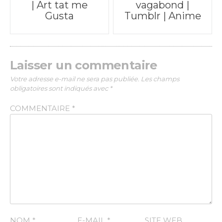
| Art tat me
vagabond |
Gusta
Tumblr | Anime
navigation
Laisser un commentaire
Votre adresse e-mail ne sera pas publiée.
Les champs
obligatoires sont indiqués avec
*
COMMENTAIRE
*
NOM
*
E-MAIL
*
SITE WEB