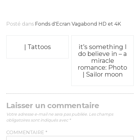
Posté dans
Fonds d'Ecran Vagabond HD et 4K
Poste
| Tattoos
it’s something I
do believe in – a
navigation
miracle
romance: Photo
| Sailor moon
Laisser un commentaire
Votre adresse e-mail ne sera pas publiée.
Les champs
obligatoires sont indiqués avec
*
COMMENTAIRE
*