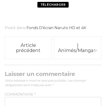
TÉLÉCHARGER
Posté dans
Fonds D'écran Naruto HD et 4K
Poste
Article
|
précédent
Animés/Manga✨
navigation
Laisser un commentaire
Votre adresse e-mail ne sera pas publiée.
Les champs
obligatoires sont indiqués avec
*
COMMENTAIRE
*